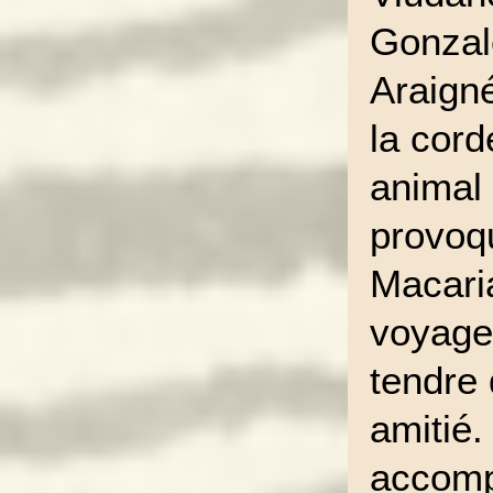
Gonzal
Araign
la cord
animal 
provoqu
Macaria
voyager
tendre 
amitié.
accom