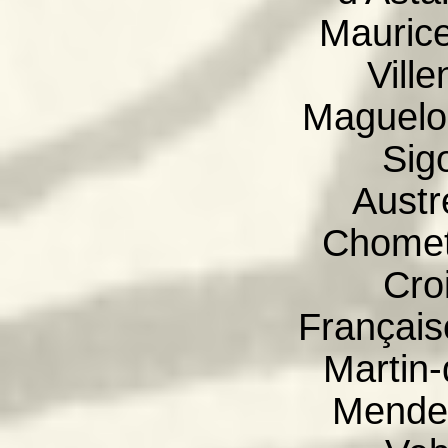
Maurice
Vill
Maguelon
Sig
Austr
Chomett
Cro
Française
Martin
Mende