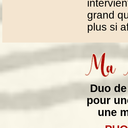
intervien
grand qu
plus si af
Duo de 
pour un
une m