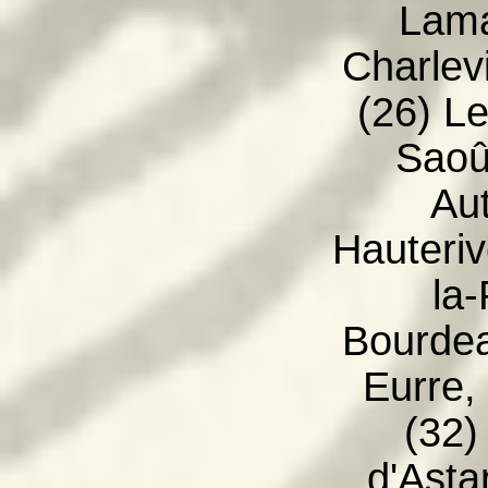
Lama
Charlevi
(26) Le
Saoû
Au
Hauteriv
la-
Bourdea
Eurre,
(32)
d'Asta