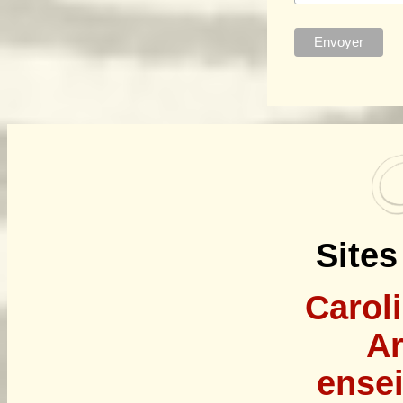
Sites 
Caroli
Ar
ense