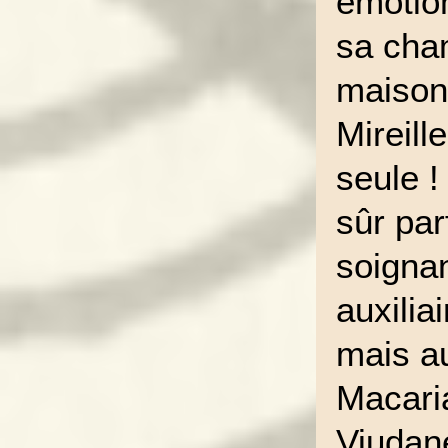
émotio
sa cha
maison 
Mireill
seule ! 
sûr par
soignan
auxilia
mais au
Macari
Viudan