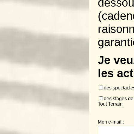
dessou
(caden
raison
garanti
Je veu
les act
des spectacl
des stages de 
Tout Terrain
Mon e-mail :