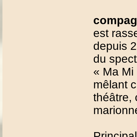
compag
est ras
depuis 2
du spect
« Ma Mi 
mêlant c
théâtre, 
marionne
Principa