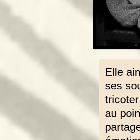
Elle ai
ses so
tricote
au poi
partag