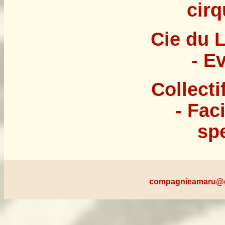
cirq
Cie du 
- E
Collecti
- Fac
sp
compagnieamaru@