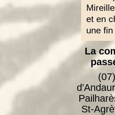
Mireill
et en 
une fin
La co
passé
(07
d'Andaur
Pailharè
St-Agrè